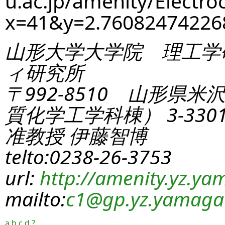
u.ac.jp/amenity/Electro
x=41&y=2.7608247422
山形大学大学院 理工学
ィ研究所
〒992-8510 山形県米
質化学工学科棟） 3-330
准教授 伊藤智博
telto:0238-26-3753
url:
http://amenity.yz.yam
mailto:
c1
@gp.yz.yamagat
a
b
c
d
?