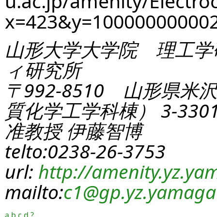
u.ac.jp/amenity/Electro
x=423&y=10000000000
山形大学大学院 理工学
ィ研究所
〒992-8510 山形県米
質化学工学科棟） 3-330
准教授 伊藤智博
telto:0238-26-3753
url:
http://amenity.yz.yam
mailto:
c1
@gp.yz.yamagat
a
b
c
d
?