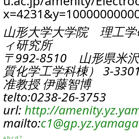
u.ac.jp/amenity/Electro
x=4231&y=1000000000
山形大学大学院 理工学
ィ研究所
〒992-8510 山形県米
質化学工学科棟） 3-330
准教授 伊藤智博
telto:0238-26-3753
url:
http://amenity.yz.yam
mailto:
c1
@gp.yz.yamagat
a
b
c
d
?