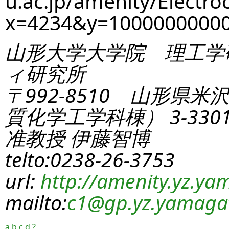
u.ac.jp/amenity/Electro
x=4234&y=1000000000
山形大学大学院 理工学
ィ研究所
〒992-8510 山形県米
質化学工学科棟） 3-330
准教授 伊藤智博
telto:0238-26-3753
url:
http://amenity.yz.yam
mailto:
c1
@gp.yz.yamagat
a
b
c
d
?