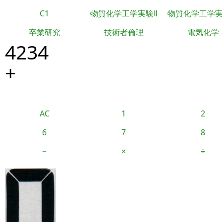
C1
物質化学工学実験Ⅱ
物質化学工学
卒業研究
技術者倫理
電気化学
4234
+
AC
1
2
6
7
8
−
×
÷