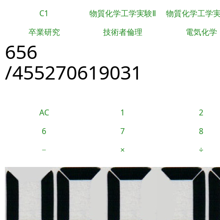
C1
物質化学工学実験Ⅱ
物質化学工学
卒業研究
技術者倫理
電気化学
656
/455270619031
AC
1
2
6
7
8
−
×
÷