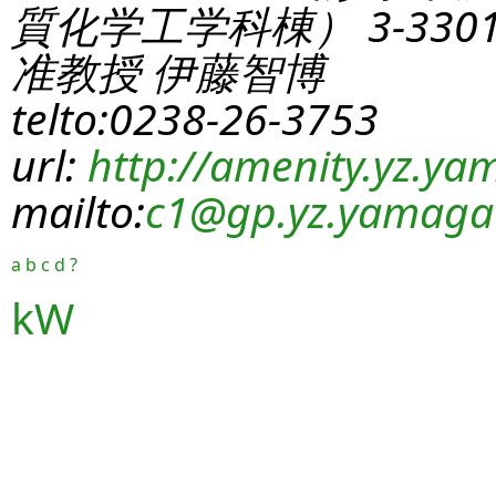
質化学工学科棟） 3-330
准教授 伊藤智博
telto:0238-26-3753
url:
http://amenity.yz.yam
mailto:
c1
@gp.yz.yamagat
a
b
c
d
?
kW