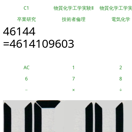
C1
物質化学工学実験Ⅱ
物質化学工学
卒業研究
技術者倫理
電気化学
46144
=4614109603
AC
1
2
6
7
8
−
×
÷