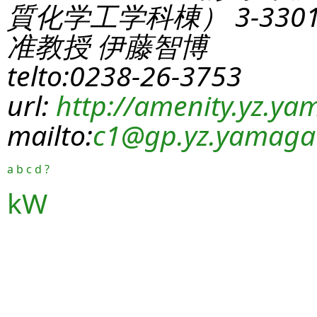
質化学工学科棟） 3-330
准教授 伊藤智博
telto:0238-26-3753
url:
http://amenity.yz.yam
mailto:
c1
@gp.yz.yamagat
a
b
c
d
?
kW