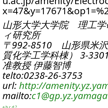
u.ac.jp/amenity/Electro
x=47&y=17671&op1=%
山形大学大学院 理工学
ィ研究所
〒992-8510 山形県米
質化学工学科棟） 3-330
准教授 伊藤智博
telto:0238-26-3753
url:
http://amenity.yz.yam
mailto:
c1
@gp.yz.yamagat
a
b
c
d
?