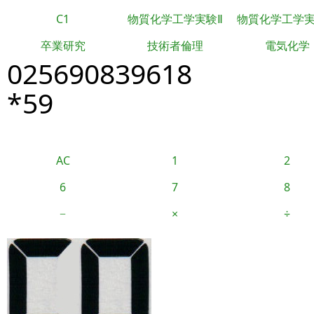
C1
物質化学工学実験Ⅱ
物質化学工学
卒業研究
技術者倫理
電気化学
025690839618
*59
AC
1
2
6
7
8
−
×
÷