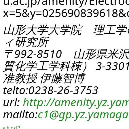
u.ac.jp/amenity/Electro
x=5&y=025690839618&
山形大学大学院 理工学
ィ研究所
〒992-8510 山形県米
質化学工学科棟） 3-330
准教授 伊藤智博
telto:0238-26-3753
url:
http://amenity.yz.yam
mailto:
c1
@gp.yz.yamagat
a
b
c
d
?