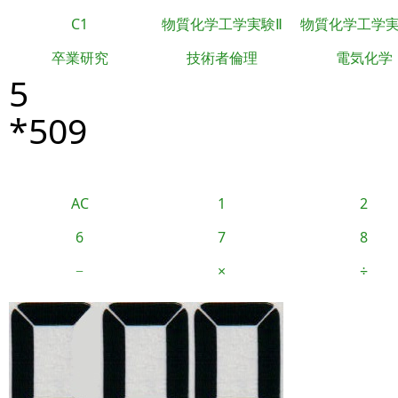
C1
物質化学工学実験Ⅱ
物質化学工学
卒業研究
技術者倫理
電気化学
5
*509
AC
1
2
6
7
8
−
×
÷