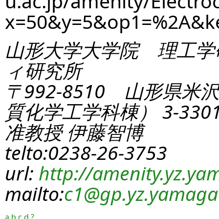
u.ac.jp/amenity/Electro
x=50&y=5&op1=%2A&k
山形大学大学院 理工学
ィ研究所
〒992-8510 山形県米
質化学工学科棟） 3-330
准教授 伊藤智博
telto:0238-26-3753
url:
http://amenity.yz.yam
mailto:
c1
@gp.yz.yamagat
a
b
c
d
?