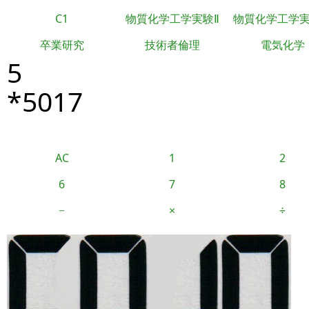
C1
物質化学工学実験Ⅱ
物質化学工学
卒業研究
技術者倫理
電気化学
5
*5017
AC
1
2
6
7
8
−
×
÷