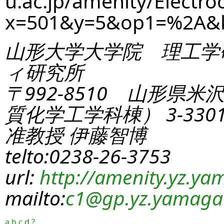
u.ac.jp/amenity/Electro
x=501&y=5&op1=%2A&
山形大学大学院 理工学
ィ研究所
〒992-8510 山形県米
質化学工学科棟） 3-330
准教授 伊藤智博
telto:0238-26-3753
url:
http://amenity.yz.yam
mailto:
c1
@gp.yz.yamagat
a
b
c
d
?