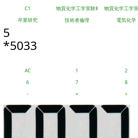
C1
物質化学工学実験Ⅱ
物質化学工学
卒業研究
技術者倫理
電気化学
5
*5033
AC
1
2
6
7
8
−
×
÷