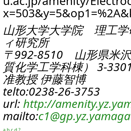
u.ac.jp/amenity/Electro
x=503&y=5&op1=%2A&
山形大学大学院 理工学
ィ研究所
〒992-8510 山形県米
質化学工学科棟） 3-330
准教授 伊藤智博
telto:0238-26-3753
url:
http://amenity.yz.yam
mailto:
c1
@gp.yz.yamagat
a
b
c
d
?