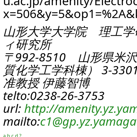
u.ac.jp/amenity/Electro
x=506&y=5&op1=%2A&
山形大学大学院 理工学
ィ研究所
〒992-8510 山形県米
質化学工学科棟） 3-330
准教授 伊藤智博
telto:0238-26-3753
url:
http://amenity.yz.yam
mailto:
c1
@gp.yz.yamagat
a
b
c
d
?