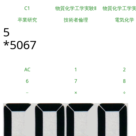
C1
物質化学工学実験Ⅱ
物質化学工学
卒業研究
技術者倫理
電気化学
5
*5067
AC
1
2
6
7
8
−
×
÷