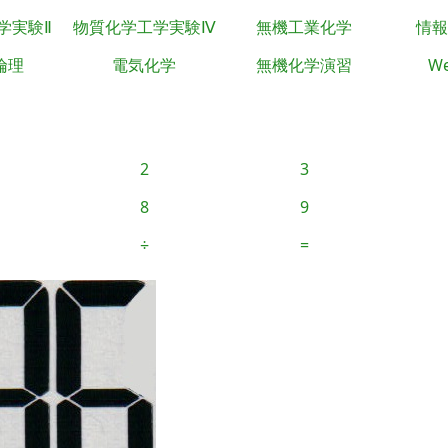
学実験Ⅱ
物質化学工学実験Ⅳ
無機工業化学
情報
倫理
電気化学
無機化学演習
We
2
3
8
9
÷
=