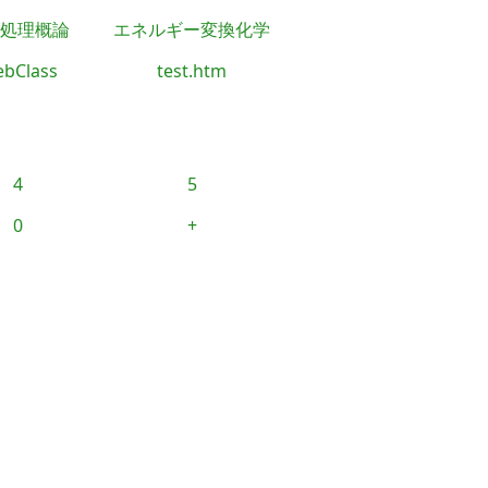
処理概論
エネルギー変換化学
bClass
test.htm
4
5
0
+