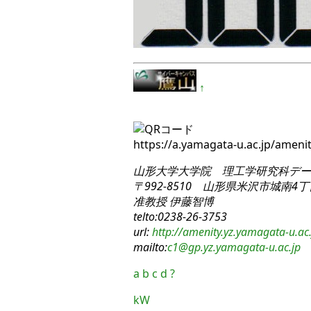
↑
https://a.yamagata-u.ac.jp/amen
山形大学大学院 理工学研究科
デー
〒992-8510 山形県米沢市城南4丁目
准教授 伊藤智博
telto:0238-26-3753
url:
http://amenity.yz.yamagata-u.ac.
mailto:
c1
@gp.yz.yamagata-u.ac.jp
a
b
c
d
?
kW