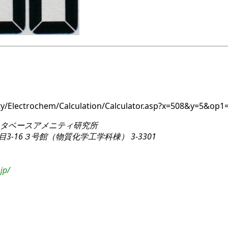
ity/Electrochem/Calculation/Calculator.asp?x=508&y=5&op
タベースアメニティ研究所
3-16
３号館（物質化学工学科棟） 3-3301
jp/