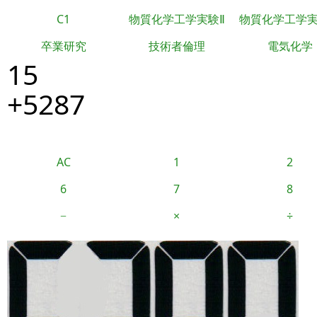
C1
物質化学工学実験Ⅱ
物質化学工学
卒業研究
技術者倫理
電気化学
15
+5287
AC
1
2
6
7
8
−
×
÷