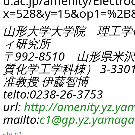
u.ac.jp/amenity/Electro
x=528&y=15&op1=%2B
山形大学大学院 理工学
ィ研究所
〒992-8510 山形県米
質化学工学科棟） 3-330
准教授 伊藤智博
telto:0238-26-3753
url:
http://amenity.yz.yam
mailto:
c1
@gp.yz.yamagat
a
b
c
d
?