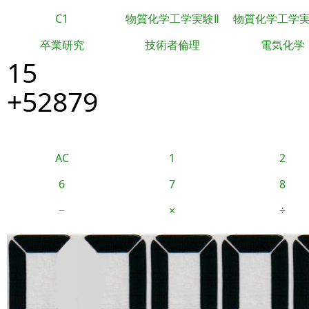
C1
物質化学工学実験Ⅱ
物質化学工学
卒業研究
技術者倫理
電気化学
15
+52879
AC
1
2
6
7
8
−
×
÷