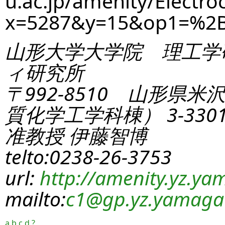
u.ac.jp/amenity/Electro
x=5287&y=15&op1=%2
山形大学大学院 理工学
ィ研究所
〒992-8510 山形県米
質化学工学科棟） 3-330
准教授 伊藤智博
telto:0238-26-3753
url:
http://amenity.yz.yam
mailto:
c1
@gp.yz.yamagat
a
b
c
d
?