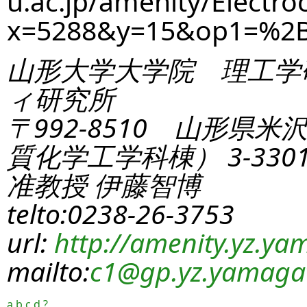
u.ac.jp/amenity/Electro
x=5288&y=15&op1=%2
山形大学大学院 理工学
ィ研究所
〒992-8510 山形県米
質化学工学科棟） 3-330
准教授 伊藤智博
telto:0238-26-3753
url:
http://amenity.yz.yam
mailto:
c1
@gp.yz.yamagat
a
b
c
d
?