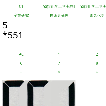
C1
物質化学工学実験Ⅱ
物質化学工学
卒業研究
技術者倫理
電気化学
5
*551
AC
1
2
6
7
8
−
×
÷