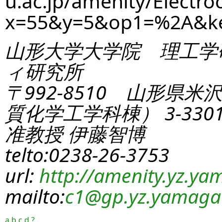
u.ac.jp/amenity/Electro
x=55&y=5&op1=%2A&k
山形大学大学院 理工学
ィ研究所
〒992-8510 山形県米
質化学工学科棟） 3-330
准教授 伊藤智博
telto:0238-26-3753
url:
http://amenity.yz.yam
mailto:
c1
@gp.yz.yamagat
a
b
c
d
?