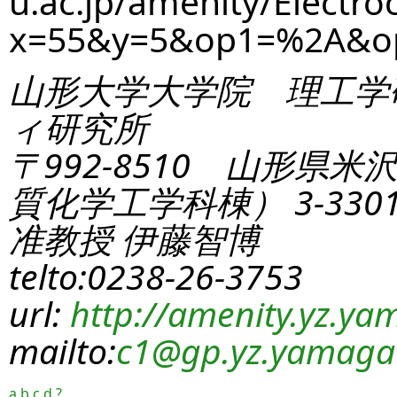
u.ac.jp/amenity/Electro
x=55&y=5&op1=%2A&o
山形大学大学院 理工学
ィ研究所
〒992-8510 山形県米
質化学工学科棟） 3-330
准教授 伊藤智博
telto:0238-26-3753
url:
http://amenity.yz.yam
mailto:
c1
@gp.yz.yamagat
a
b
c
d
?