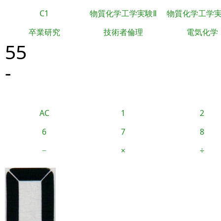
C1
物質化学工学実験Ⅱ
物質化学工学
卒業研究
技術者倫理
電気化学
55
-
AC
1
2
6
7
8
−
×
÷