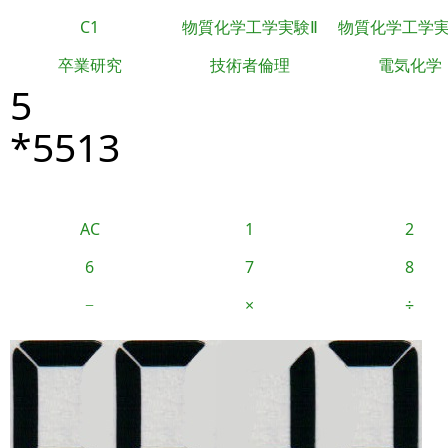
C1
物質化学工学実験Ⅱ
物質化学工学
卒業研究
技術者倫理
電気化学
5
*5513
AC
1
2
6
7
8
−
×
÷