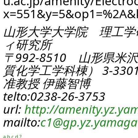
u.ac.jp/amenity/Electro
x=551&y=5&op1=%2A&
山形大学大学院 理工学
ィ研究所
〒992-8510 山形県米
質化学工学科棟） 3-330
准教授 伊藤智博
telto:0238-26-3753
url:
http://amenity.yz.yam
mailto:
c1
@gp.yz.yamagat
a
b
c
d
?