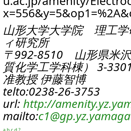
u.ac.jp/amenity/Electro
x=556&y=5&op1=%2A&
山形大学大学院 理工学
ィ研究所
〒992-8510 山形県米
質化学工学科棟） 3-330
准教授 伊藤智博
telto:0238-26-3753
url:
http://amenity.yz.yam
mailto:
c1
@gp.yz.yamagat
a
b
c
d
?