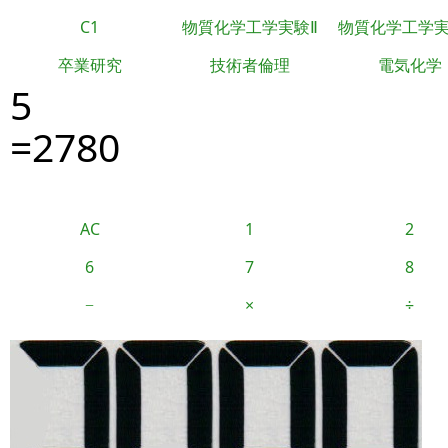
C1
物質化学工学実験Ⅱ
物質化学工学
卒業研究
技術者倫理
電気化学
5
=2780
AC
1
2
6
7
8
−
×
÷