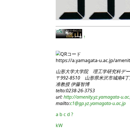
↑
https://a.yamagata-u.ac.jp/amen
山形大学大学院 理工学研究科
デー
〒992-8510 山形県米沢市城南4丁目
准教授 伊藤智博
telto:0238-26-3753
url:
http://amenity.yz.yamagata-u.ac.
mailto:
c1
@gp.yz.yamagata-u.ac.jp
a
b
c
d
?
kW