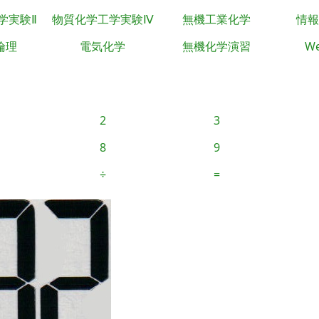
学実験Ⅱ
物質化学工学実験Ⅳ
無機工業化学
情報
倫理
電気化学
無機化学演習
We
2
3
8
9
÷
=