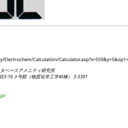
ity/Electrochem/Calculation/Calculator.asp?x=559&y=5&op
タベースアメニティ研究所
3-16
３号館（物質化学工学科棟） 3-3301
jp/