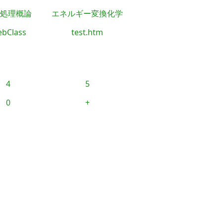
処理概論
エネルギー変換化学
bClass
test.htm
4
5
0
+