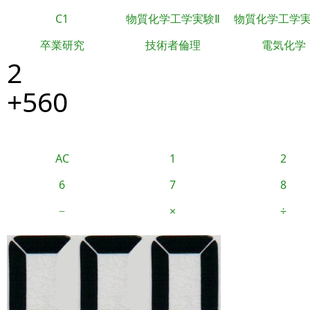
C1
物質化学工学実験Ⅱ
物質化学工学
卒業研究
技術者倫理
電気化学
2
+560
AC
1
2
6
7
8
−
×
÷