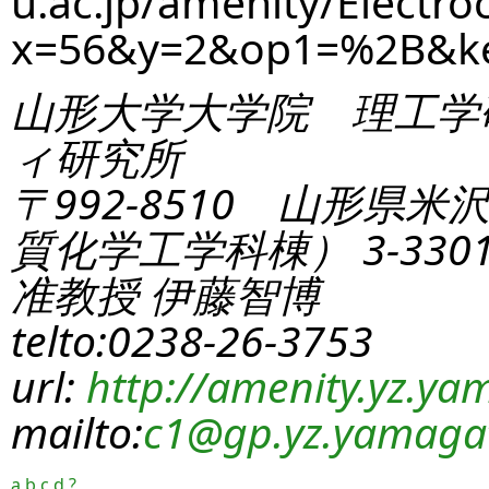
u.ac.jp/amenity/Electro
x=56&y=2&op1=%2B&k
山形大学大学院 理工学
ィ研究所
〒992-8510 山形県米
質化学工学科棟） 3-330
准教授 伊藤智博
telto:0238-26-3753
url:
http://amenity.yz.yam
mailto:
c1
@gp.yz.yamagat
a
b
c
d
?