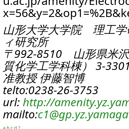
u.ac.jp/amenity/Electro
x=56&y=2&op1=%2B&k
山形大学大学院 理工学
ィ研究所
〒992-8510 山形県米
質化学工学科棟） 3-330
准教授 伊藤智博
telto:0238-26-3753
url:
http://amenity.yz.yam
mailto:
c1
@gp.yz.yamagat
a
b
c
d
?