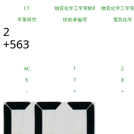
C1
物質化学工学実験Ⅱ
物質化学工学
卒業研究
技術者倫理
電気化学
2
+563
AC
1
2
6
7
8
−
×
÷