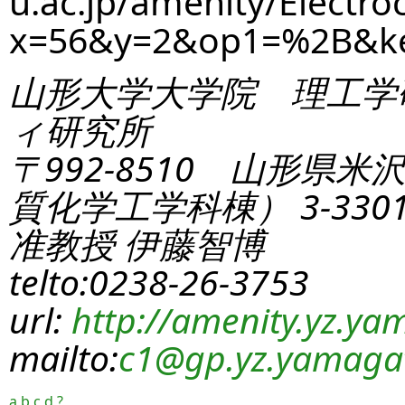
u.ac.jp/amenity/Electro
x=56&y=2&op1=%2B&k
山形大学大学院 理工学
ィ研究所
〒992-8510 山形県米
質化学工学科棟） 3-330
准教授 伊藤智博
telto:0238-26-3753
url:
http://amenity.yz.yam
mailto:
c1
@gp.yz.yamagat
a
b
c
d
?