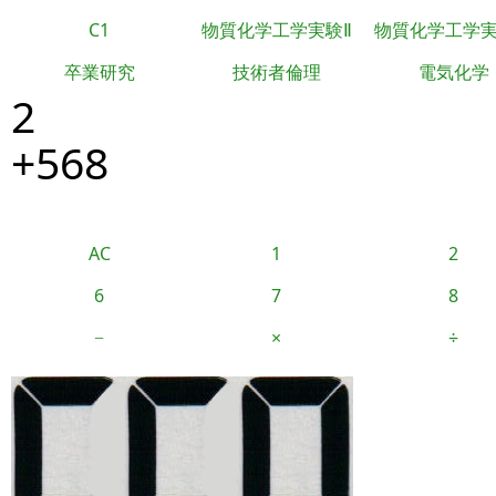
C1
物質化学工学実験Ⅱ
物質化学工学
卒業研究
技術者倫理
電気化学
2
+568
AC
1
2
6
7
8
−
×
÷