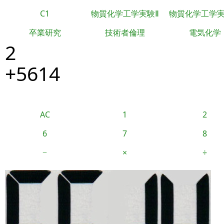
C1
物質化学工学実験Ⅱ
物質化学工学
卒業研究
技術者倫理
電気化学
2
+5614
AC
1
2
6
7
8
−
×
÷