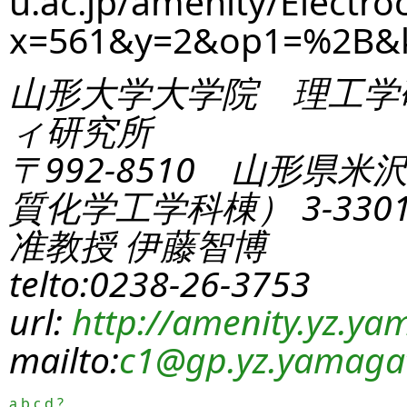
u.ac.jp/amenity/Electro
x=561&y=2&op1=%2B&
山形大学大学院 理工学
ィ研究所
〒992-8510 山形県米
質化学工学科棟） 3-330
准教授 伊藤智博
telto:0238-26-3753
url:
http://amenity.yz.yam
mailto:
c1
@gp.yz.yamagat
a
b
c
d
?