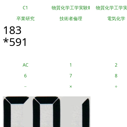
C1
物質化学工学実験Ⅱ
物質化学工学
卒業研究
技術者倫理
電気化学
183
*591
AC
1
2
6
7
8
−
×
÷