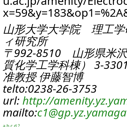
u.ac.jp/amenity/Electro
x=59&y=183&op1=%2A
山形大学大学院 理工学
ィ研究所
〒992-8510 山形県米
質化学工学科棟） 3-330
准教授 伊藤智博
telto:0238-26-3753
url:
http://amenity.yz.yam
mailto:
c1
@gp.yz.yamagat
a
b
c
d
?