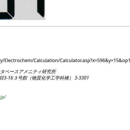
ity/Electrochem/Calculation/Calculator.asp?x=596&y=15&
タベースアメニティ研究所
3-16
３号館（物質化学工学科棟） 3-3301
jp/