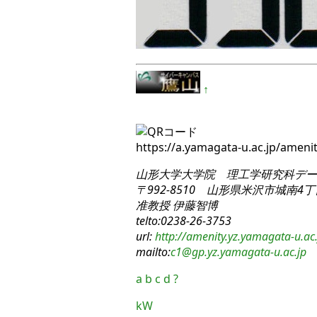
↑
https://a.yamagata-u.ac.jp/amen
山形大学大学院 理工学研究科
デー
〒992-8510 山形県米沢市城南4丁目
准教授 伊藤智博
telto:0238-26-3753
url:
http://amenity.yz.yamagata-u.ac.
mailto:
c1
@gp.yz.yamagata-u.ac.jp
a
b
c
d
?
kW