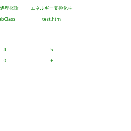
処理概論
エネルギー変換化学
bClass
test.htm
4
5
0
+