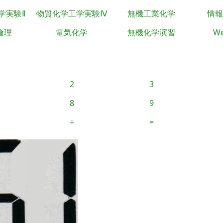
学実験Ⅱ
物質化学工学実験Ⅳ
無機工業化学
情報
倫理
電気化学
無機化学演習
We
2
3
8
9
÷
=