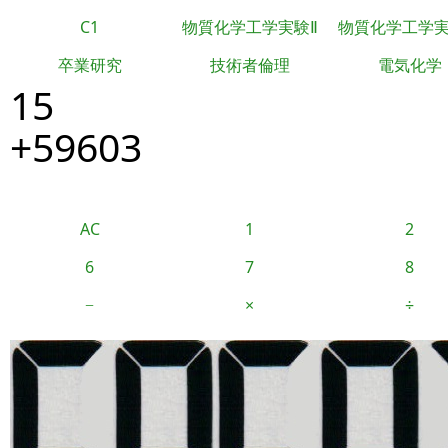
C1
物質化学工学実験Ⅱ
物質化学工学
卒業研究
技術者倫理
電気化学
15
+59603
AC
1
2
6
7
8
−
×
÷