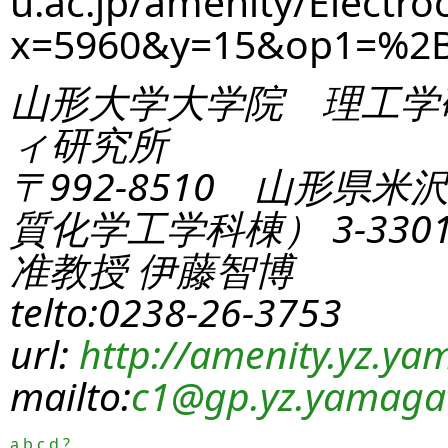
u.ac.jp/amenity/Electro
x=5960&y=15&op1=%2
山形大学大学院 理工学
ィ研究所
〒992-8510 山形県米
質化学工学科棟） 3-330
准教授 伊藤智博
telto:0238-26-3753
url:
http://amenity.yz.yam
mailto:
c1
@gp.yz.yamagat
a
b
c
d
?