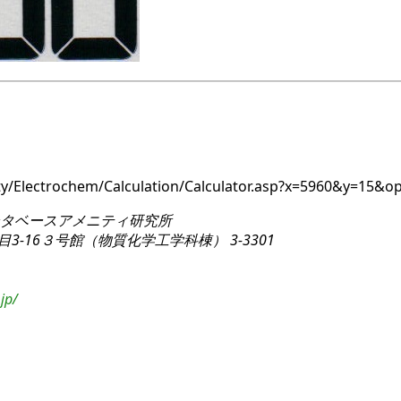
nity/Electrochem/Calculation/Calculator.asp?x=5960&y=1
タベースアメニティ研究所
3-16
３号館（物質化学工学科棟） 3-3301
jp/