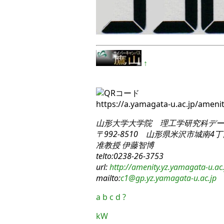
↑
https://a.yamagata-u.ac.jp/ame
山形大学大学院 理工学研究科
デー
〒992-8510 山形県米沢市城南4丁目
准教授 伊藤智博
telto:0238-26-3753
url:
http://amenity.yz.yamagata-u.ac.
mailto:
c1
@gp.yz.yamagata-u.ac.jp
a
b
c
d
?
kW