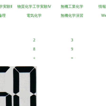
学実験Ⅱ
物質化学工学実験Ⅳ
無機工業化学
情報
倫理
電気化学
無機化学演習
We
2
3
8
9
÷
=