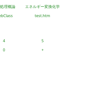
処理概論
エネルギー変換化学
bClass
test.htm
4
5
0
+