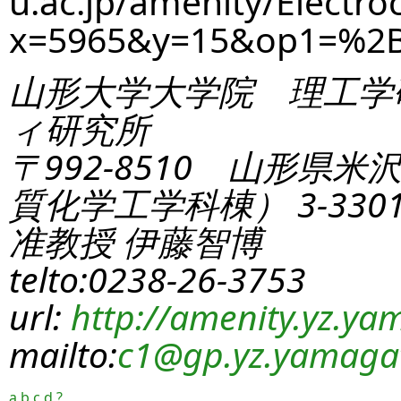
u.ac.jp/amenity/Electro
x=5965&y=15&op1=%2
山形大学大学院 理工学
ィ研究所
〒992-8510 山形県米
質化学工学科棟） 3-330
准教授 伊藤智博
telto:0238-26-3753
url:
http://amenity.yz.yam
mailto:
c1
@gp.yz.yamagat
a
b
c
d
?