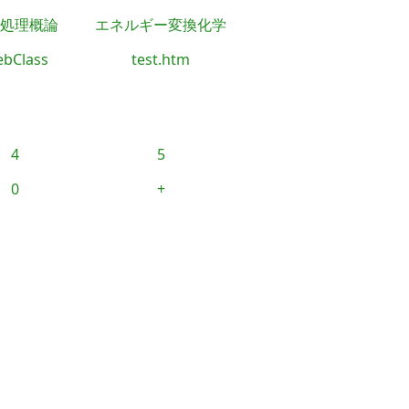
処理概論
エネルギー変換化学
bClass
test.htm
4
5
0
+