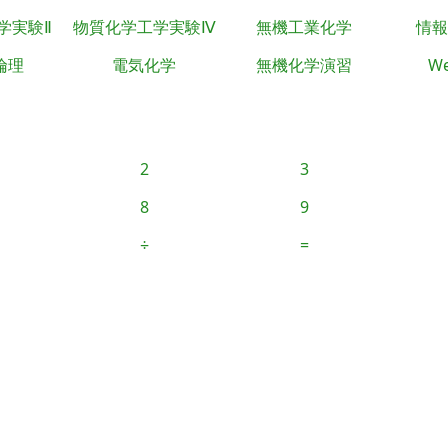
学実験Ⅱ
物質化学工学実験Ⅳ
無機工業化学
情報
倫理
電気化学
無機化学演習
We
2
3
8
9
÷
=