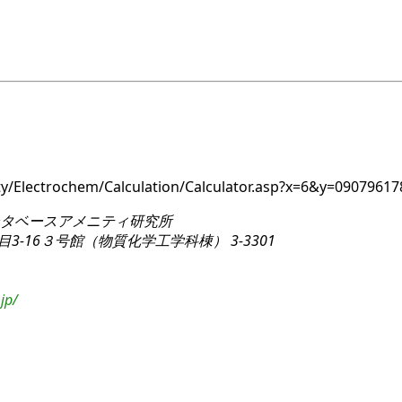
nity/Electrochem/Calculation/Calculator.asp?x=6&y=0907
タベースアメニティ研究所
3-16
３号館（物質化学工学科棟） 3-3301
jp/