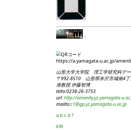
↑
https://a.yamagata-u.ac.jp/ame
山形大学大学院 理工学研究科
デー
〒992-8510 山形県米沢市城南4丁目
准教授 伊藤智博
telto:0238-26-3753
url:
http://amenity.yz.yamagata-u.ac.
mailto:
c1
@gp.yz.yamagata-u.ac.jp
a
b
c
d
?
kW