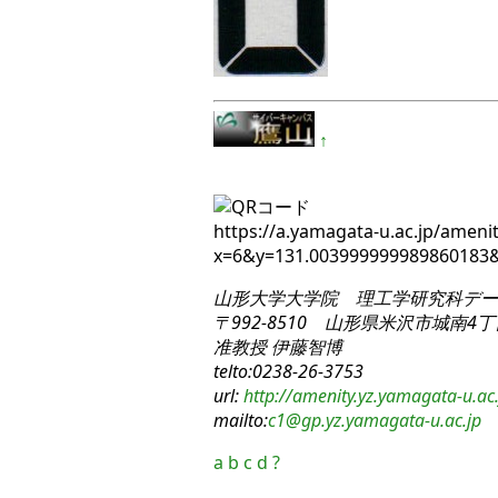
↑
https://a.yamagata-u.ac.jp/amenit
x=6&y=131.00399999998986018
山形大学大学院 理工学研究科
デー
〒992-8510 山形県米沢市城南4丁目
准教授 伊藤智博
telto:0238-26-3753
url:
http://amenity.yz.yamagata-u.ac.
mailto:
c1
@gp.yz.yamagata-u.ac.jp
a
b
c
d
?