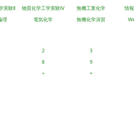
学実験Ⅱ
物質化学工学実験Ⅳ
無機工業化学
情報
倫理
電気化学
無機化学演習
We
2
3
8
9
÷
=