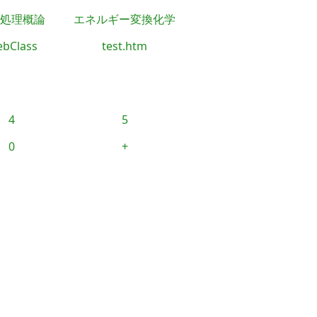
処理概論
エネルギー変換化学
bClass
test.htm
4
5
0
+