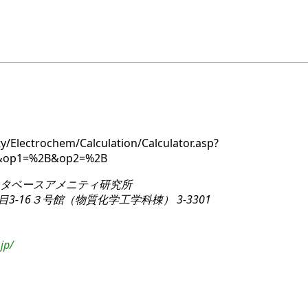
y/Electrochem/Calculation/Calculator.asp?
3&op1=%2B&op2=%2B
タベースアメニティ研究所
3-16
３号館（物質化学工学科棟） 3-3301
jp/