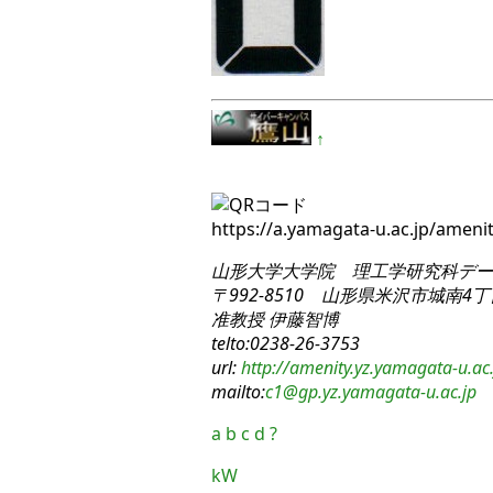
↑
https://a.yamagata-u.ac.jp/amen
山形大学大学院 理工学研究科
デー
〒992-8510 山形県米沢市城南4丁目
准教授 伊藤智博
telto:0238-26-3753
url:
http://amenity.yz.yamagata-u.ac.
mailto:
c1
@gp.yz.yamagata-u.ac.jp
a
b
c
d
?
kW