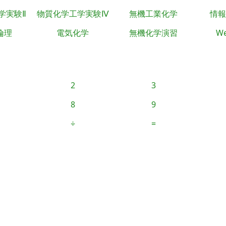
学実験Ⅱ
物質化学工学実験Ⅳ
無機工業化学
情報
倫理
電気化学
無機化学演習
We
2
3
8
9
÷
=