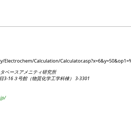
ity/Electrochem/Calculation/Calculator.asp?x=6&y=50&op
タベースアメニティ研究所
3-16
３号館（物質化学工学科棟） 3-3301
jp/