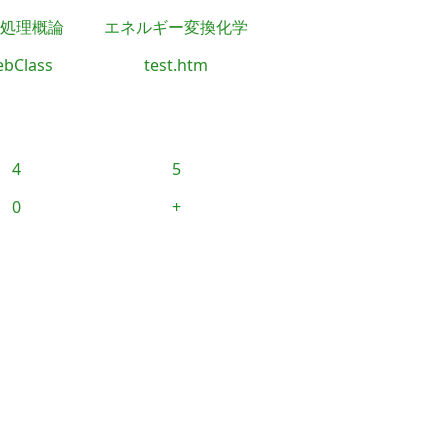
処理概論
エネルギー変換化学
bClass
test.htm
4
5
0
+