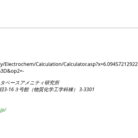
ty/Electrochem/Calculation/Calculator.asp?x=6.0945721292
%3D&op2=-
タベースアメニティ研究所
3-16
３号館（物質化学工学科棟） 3-3301
jp/