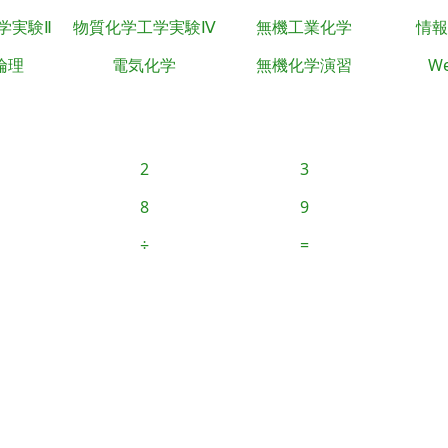
学実験Ⅱ
物質化学工学実験Ⅳ
無機工業化学
情報
倫理
電気化学
無機化学演習
We
2
3
8
9
÷
=