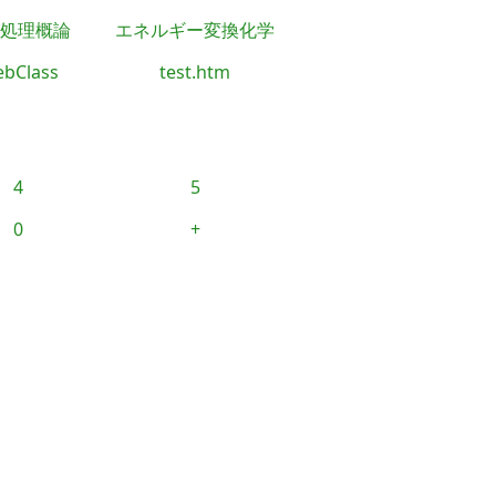
処理概論
エネルギー変換化学
bClass
test.htm
4
5
0
+