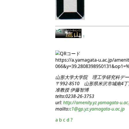
↑
https://a.yamagata-u.ac.jp/ameni
066&y=39.2808398950131&op1=
山形大学大学院 理工学研究科
デー
〒992-8510 山形県米沢市城南4丁目
准教授 伊藤智博
telto:0238-26-3753
url:
http://amenity.yz.yamagata-u.ac.
mailto:
c1
@gp.yz.yamagata-u.ac.jp
a
b
c
d
?