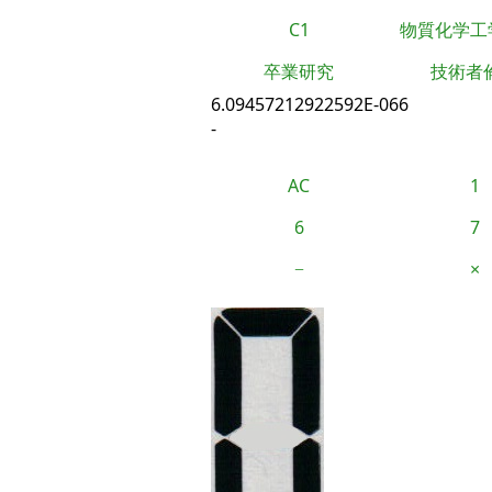
C1
物質化学工
卒業研究
技術者
6.09457212922592E-066
-
AC
1
6
7
−
×