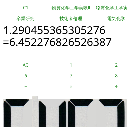
C1
物質化学工学実験Ⅱ
物質化学工学
卒業研究
技術者倫理
電気化学
1.290455365305276
=6.452276826526387
AC
1
2
6
7
8
−
×
÷