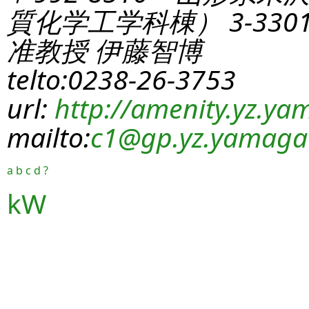
質化学工学科棟） 3-330
准教授 伊藤智博
telto:0238-26-3753
url:
http://amenity.yz.yam
mailto:
c1
@gp.yz.yamagat
a
b
c
d
?
kW