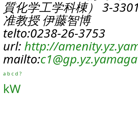
質化学工学科棟） 3-330
准教授 伊藤智博
telto:0238-26-3753
url:
http://amenity.yz.yam
mailto:
c1
@gp.yz.yamagat
a
b
c
d
?
kW