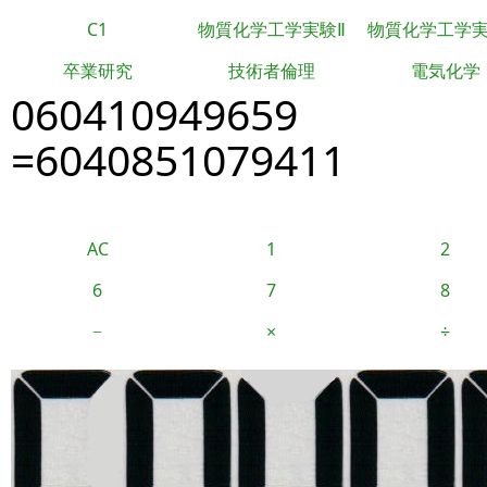
C1
物質化学工学実験Ⅱ
物質化学工学
卒業研究
技術者倫理
電気化学
060410949659
=6040851079411
AC
1
2
6
7
8
−
×
÷