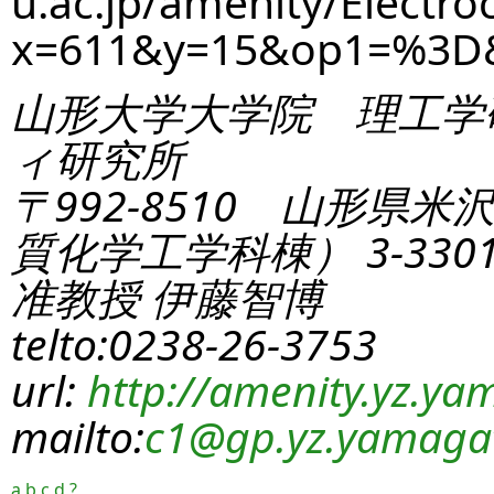
u.ac.jp/amenity/Electro
x=611&y=15&op1=%3D
山形大学大学院 理工学
ィ研究所
〒992-8510 山形県米
質化学工学科棟） 3-330
准教授 伊藤智博
telto:0238-26-3753
url:
http://amenity.yz.yam
mailto:
c1
@gp.yz.yamagat
a
b
c
d
?