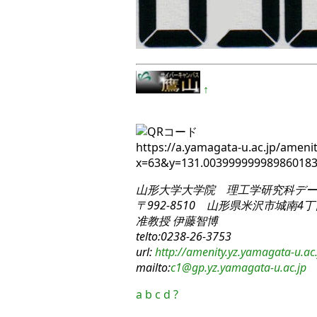
↑
https://a.yamagata-u.ac.jp/amenit
x=63&y=131.0039999999898601
山形大学大学院 理工学研究科
デー
〒992-8510 山形県米沢市城南4丁目
准教授 伊藤智博
telto:0238-26-3753
url:
http://amenity.yz.yamagata-u.ac.
mailto:
c1
@gp.yz.yamagata-u.ac.jp
a
b
c
d
?