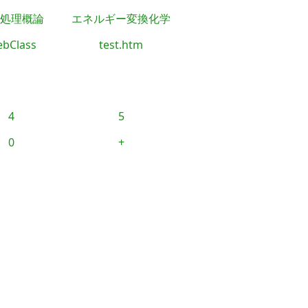
処理概論
エネルギー変換化学
bClass
test.htm
4
5
0
+