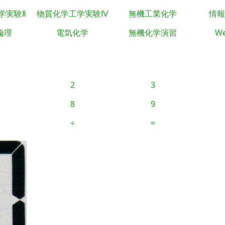
学実験Ⅱ
物質化学工学実験Ⅳ
無機工業化学
情報
倫理
電気化学
無機化学演習
We
2
3
8
9
÷
=