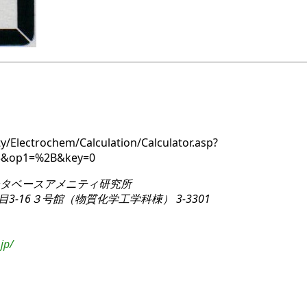
y/Electrochem/Calculation/Calculator.asp?
83&op1=%2B&key=0
タベースアメニティ研究所
3-16
３号館（物質化学工学科棟） 3-3301
jp/