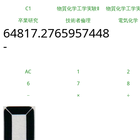
C1
物質化学工学実験Ⅱ
物質化学工学
卒業研究
技術者倫理
電気化学
64817.2765957448
-
AC
1
2
6
7
8
−
×
÷