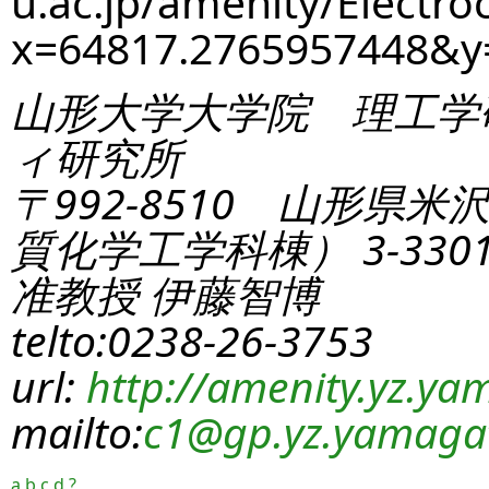
u.ac.jp/amenity/Electro
x=64817.2765957448&
山形大学大学院 理工学
ィ研究所
〒992-8510 山形県米
質化学工学科棟） 3-330
准教授 伊藤智博
telto:0238-26-3753
url:
http://amenity.yz.yam
mailto:
c1
@gp.yz.yamagat
a
b
c
d
?