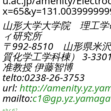
u.ac.jp/amenity/Electro
x=65&y=131.00399999
山形大学大学院 理工学
ィ研究所
〒992-8510 山形県米
質化学工学科棟） 3-330
准教授 伊藤智博
telto:0238-26-3753
url:
http://amenity.yz.yam
mailto:
c1
@gp.yz.yamagat
a
b
c
d
?