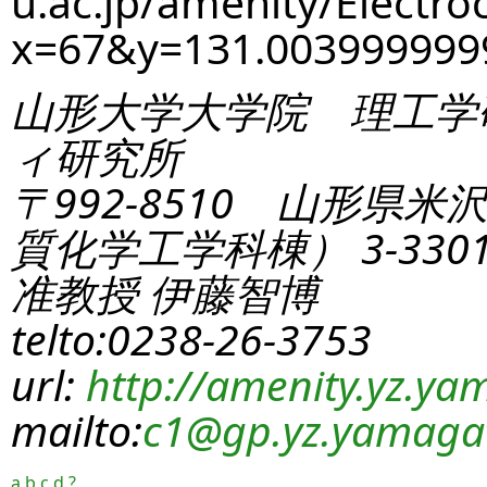
u.ac.jp/amenity/Electro
x=67&y=131.00399999
山形大学大学院 理工学
ィ研究所
〒992-8510 山形県米
質化学工学科棟） 3-330
准教授 伊藤智博
telto:0238-26-3753
url:
http://amenity.yz.yam
mailto:
c1
@gp.yz.yamagat
a
b
c
d
?