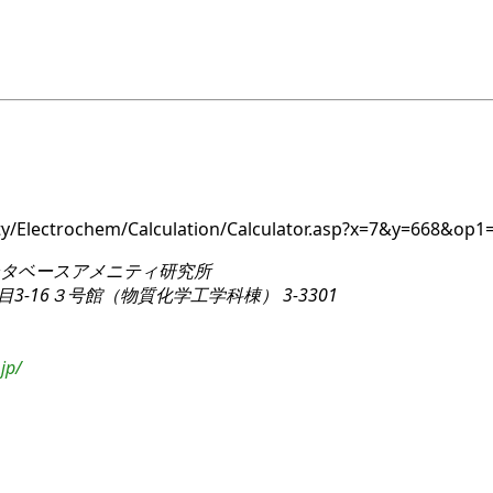
ity/Electrochem/Calculation/Calculator.asp?x=7&y=668&op1
タベースアメニティ研究所
3-16
３号館（物質化学工学科棟） 3-3301
jp/