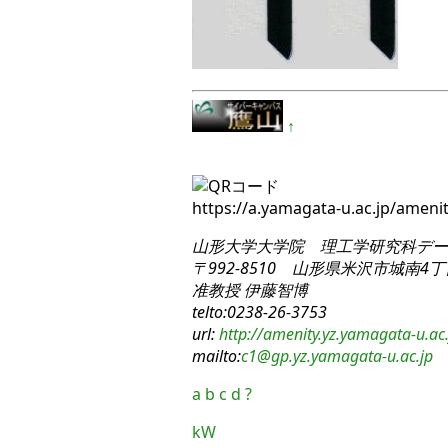
↑
https://a.yamagata-u.ac.jp/amen
山形大学大学院 理工学研究科
デー
〒992-8510 山形県米沢市城南4丁目
准教授 伊藤智博
telto:0238-26-3753
url:
http://amenity.yz.yamagata-u.ac.
mailto:
c1
@gp.yz.yamagata-u.ac.jp
a
b
c
d
?
kW