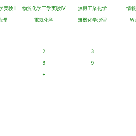
学実験Ⅱ
物質化学工学実験Ⅳ
無機工業化学
情報
倫理
電気化学
無機化学演習
We
2
3
8
9
÷
=