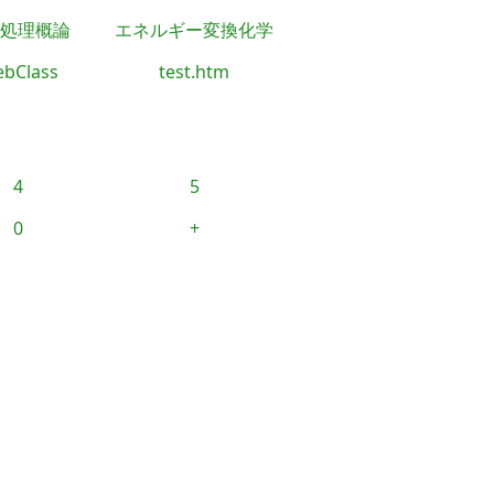
処理概論
エネルギー変換化学
bClass
test.htm
4
5
0
+