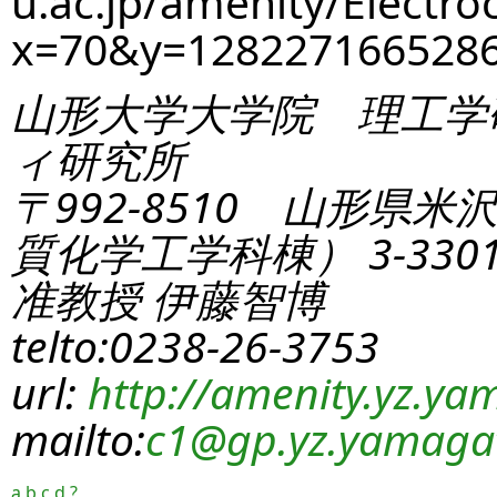
u.ac.jp/amenity/Electro
x=70&y=12822716652
山形大学大学院 理工学
ィ研究所
〒992-8510 山形県米
質化学工学科棟） 3-330
准教授 伊藤智博
telto:0238-26-3753
url:
http://amenity.yz.yam
mailto:
c1
@gp.yz.yamagat
a
b
c
d
?