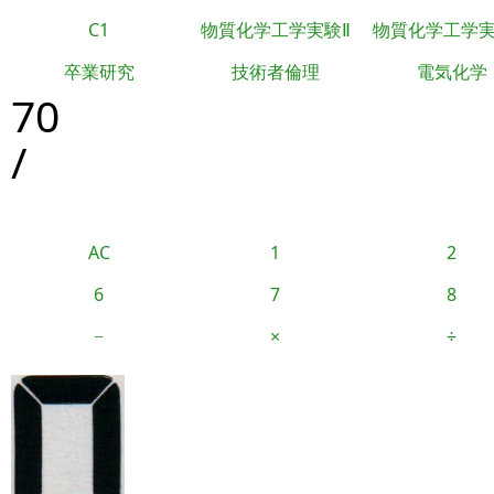
C1
物質化学工学実験Ⅱ
物質化学工学
卒業研究
技術者倫理
電気化学
70
/
AC
1
2
6
7
8
−
×
÷