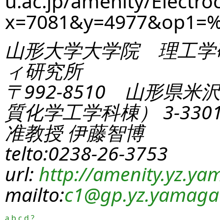
u.ac.jp/amenity/Electro
x=7081&y=4977&op1=
山形大学大学院 理工学
ィ研究所
〒992-8510 山形県米
質化学工学科棟） 3-330
准教授 伊藤智博
telto:0238-26-3753
url:
http://amenity.yz.yam
mailto:
c1
@gp.yz.yamagat
a
b
c
d
?