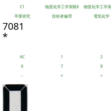
C1
物質化学工学実験Ⅱ
物質化学工学
卒業研究
技術者倫理
電気化学
7081
*
AC
1
2
6
7
8
−
×
÷