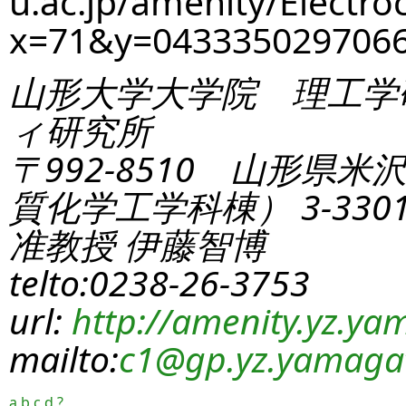
u.ac.jp/amenity/Electro
x=71&y=04333502970
山形大学大学院 理工学
ィ研究所
〒992-8510 山形県米
質化学工学科棟） 3-330
准教授 伊藤智博
telto:0238-26-3753
url:
http://amenity.yz.yam
mailto:
c1
@gp.yz.yamagat
a
b
c
d
?