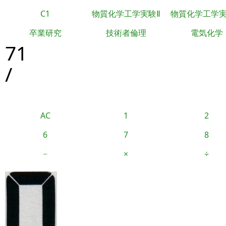
C1
物質化学工学実験Ⅱ
物質化学工学
卒業研究
技術者倫理
電気化学
71
/
AC
1
2
6
7
8
−
×
÷