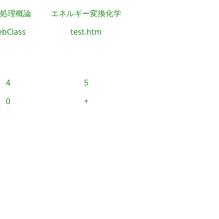
処理概論
エネルギー変換化学
bClass
test.htm
4
5
0
+