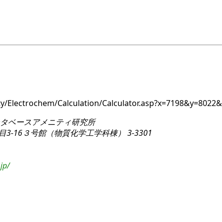
ity/Electrochem/Calculation/Calculator.asp?x=7198&y=80
タベースアメニティ研究所
3-16
３号館（物質化学工学科棟） 3-3301
jp/