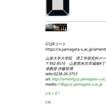
↑
https://a.yamagata-u.ac.jp/amen
山形大学大学院 理工学研究科
デー
〒992-8510 山形県米沢市城南4丁目
准教授 伊藤智博
telto:0238-26-3753
url:
http://amenity.yz.yamagata-u.ac.
mailto:
c1
@gp.yz.yamagata-u.ac.jp
a
b
c
d
?
kW