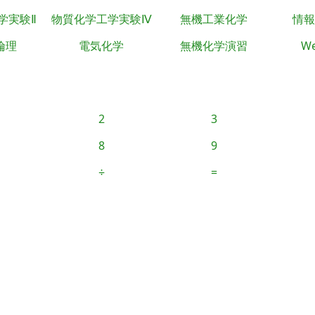
学実験Ⅱ
物質化学工学実験Ⅳ
無機工業化学
情報
倫理
電気化学
無機化学演習
We
2
3
8
9
÷
=