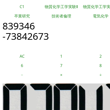
C1
物質化学工学実験Ⅱ
物質化学工学
卒業研究
技術者倫理
電気化学
839346
-73842673
AC
1
2
6
7
8
−
×
÷