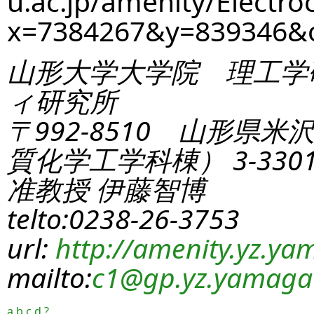
u.ac.jp/amenity/Electro
x=7384267&y=839346&
山形大学大学院 理工学
ィ研究所
〒992-8510 山形県米
質化学工学科棟） 3-330
准教授 伊藤智博
telto:0238-26-3753
url:
http://amenity.yz.yam
mailto:
c1
@gp.yz.yamagat
a
b
c
d
?