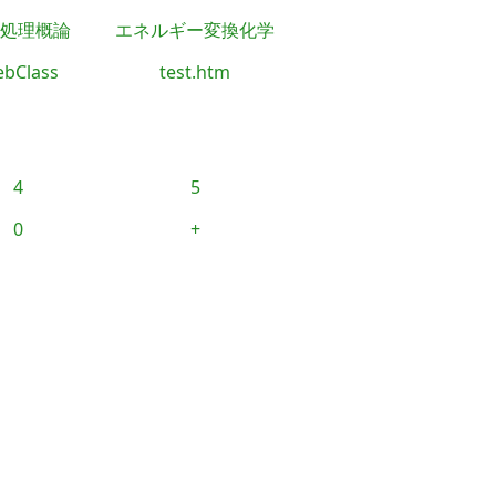
処理概論
エネルギー変換化学
bClass
test.htm
4
5
0
+