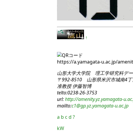
↑
https://a.yamagata-u.ac.jp/amen
山形大学大学院 理工学研究科
デー
〒992-8510 山形県米沢市城南4丁目
准教授 伊藤智博
telto:0238-26-3753
url:
http://amenity.yz.yamagata-u.ac.
mailto:
c1
@gp.yz.yamagata-u.ac.jp
a
b
c
d
?
kW