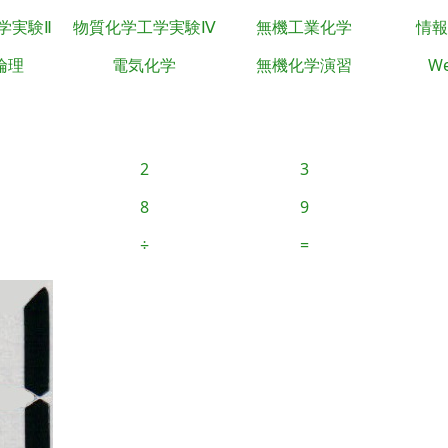
学実験Ⅱ
物質化学工学実験Ⅳ
無機工業化学
情報
倫理
電気化学
無機化学演習
We
2
3
8
9
÷
=