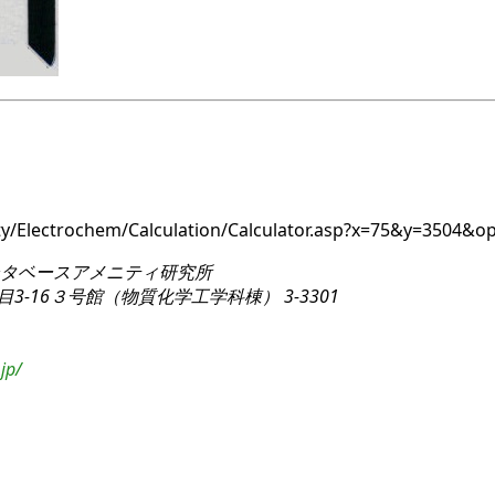
ity/Electrochem/Calculation/Calculator.asp?x=75&y=3504&
タベースアメニティ研究所
3-16
３号館（物質化学工学科棟） 3-3301
jp/