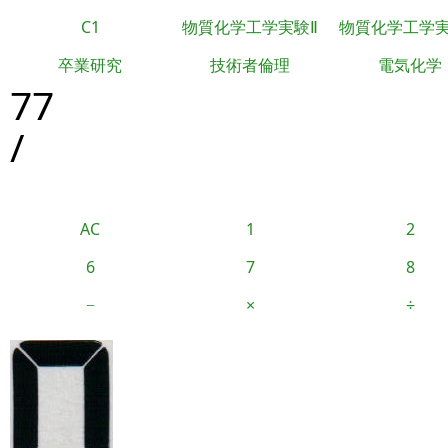
C1
物質化学工学実験Ⅱ
物質化学工学
卒業研究
技術者倫理
電気化学
77
/
AC
1
2
6
7
8
−
×
÷