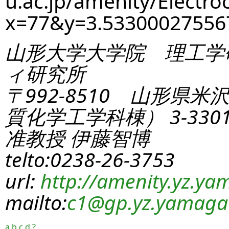
u.ac.jp/amenity/Electro
x=77&y=3.5330002755
山形大学大学院 理工学
ィ研究所
〒992-8510 山形県米
質化学工学科棟） 3-330
准教授 伊藤智博
telto:0238-26-3753
url:
http://amenity.yz.yam
mailto:
c1
@gp.yz.yamagat
a
b
c
d
?