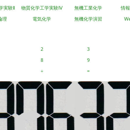
学実験Ⅱ
物質化学工学実験Ⅳ
無機工業化学
情報
倫理
電気化学
無機化学演習
We
2
3
8
9
÷
=