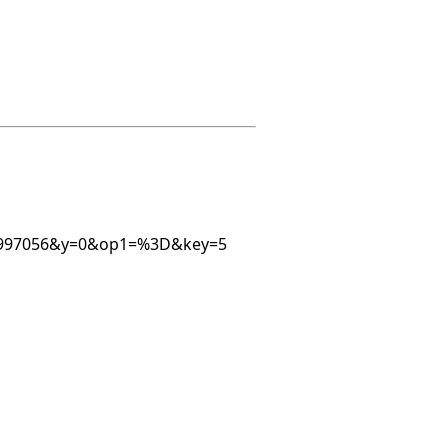
7589997056&y=0&op1=%3D&key=5