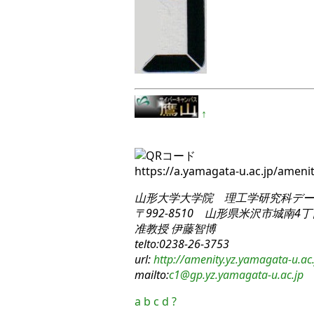
↑
https://a.yamagata-u.ac.jp/ame
山形大学大学院 理工学研究科
デー
〒992-8510 山形県米沢市城南4丁目
准教授 伊藤智博
telto:0238-26-3753
url:
http://amenity.yz.yamagata-u.ac.
mailto:
c1
@gp.yz.yamagata-u.ac.jp
a
b
c
d
?