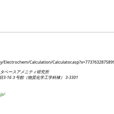
nity/Electrochem/Calculation/Calculator.asp?x=77376328
タベースアメニティ研究所
3-16
３号館（物質化学工学科棟） 3-3301
jp/